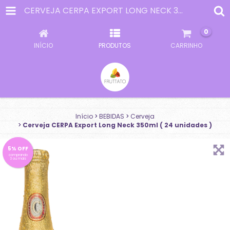
CERVEJA CERPA EXPORT LONG NECK 350ML ( 24 UNIDADES )
0
INÍCIO
PRODUTOS
CARRINHO
Início
>
BEBIDAS
>
Cerveja
>
Cerveja CERPA Export Long Neck 350ml ( 24 unidades )
5% OFF
comprando
3 ou mais