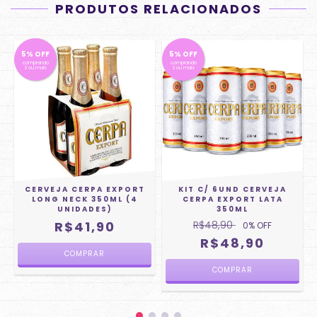
PRODUTOS RELACIONADOS
5% OFF
5% OFF
comprando
comprando
3 ou mais
3 ou mais
CERVEJA CERPA EXPORT
KIT C/ 6UND CERVEJA
L
LONG NECK 350ML (4
CERPA EXPORT LATA
UNIDADES)
350ML
R$41,90
R$48,90
0
% OFF
R$48,90