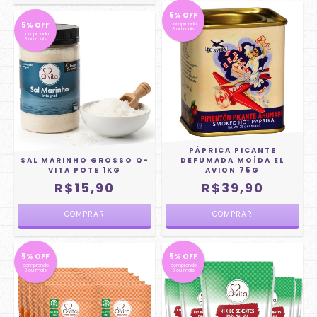
5% OFF
5% OFF
comprando
3 ou mais
comprando
3 ou mais
PÁPRICA PICANTE
SAL MARINHO GROSSO Q-
DEFUMADA MOÍDA EL
VITA POTE 1KG
AVION 75G
R$15,90
R$39,90
5% OFF
5% OFF
comprando
comprando
3 ou mais
3 ou mais