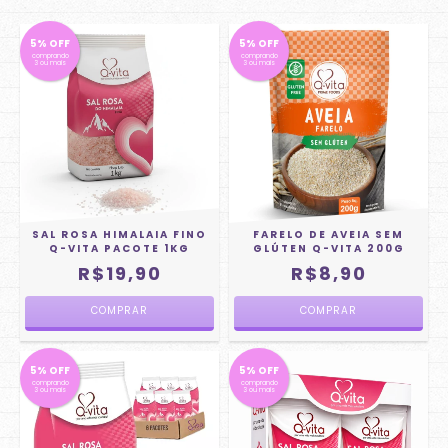
5% OFF
5% OFF
comprando
comprando
3 ou mais
3 ou mais
SAL ROSA HIMALAIA FINO
FARELO DE AVEIA SEM
Q-VITA PACOTE 1KG
GLÚTEN Q-VITA 200G
R$19,90
R$8,90
5% OFF
5% OFF
comprando
comprando
3 ou mais
3 ou mais