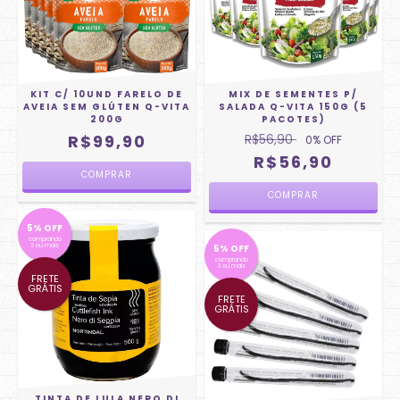
KIT C/ 10UND FARELO DE
MIX DE SEMENTES P/
AVEIA SEM GLÚTEN Q-VITA
SALADA Q-VITA 150G (5
200G
PACOTES)
R$99,90
R$56,90
0
% OFF
R$56,90
5% OFF
comprando
3 ou mais
5% OFF
comprando
3 ou mais
FRETE
GRÁTIS
FRETE
GRÁTIS
TINTA DE LULA NERO DI