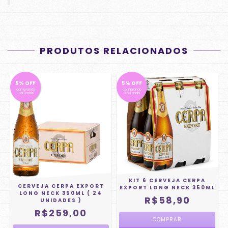
PRODUTOS RELACIONADOS
5% OFF
5% OFF
comprando
comprando
3 ou mais
3 ou mais
KIT 6 CERVEJA CERPA
CERVEJA CERPA EXPORT
L
EXPORT LONG NECK 350ML
LONG NECK 350ML ( 24
R$58,90
UNIDADES )
R$259,00