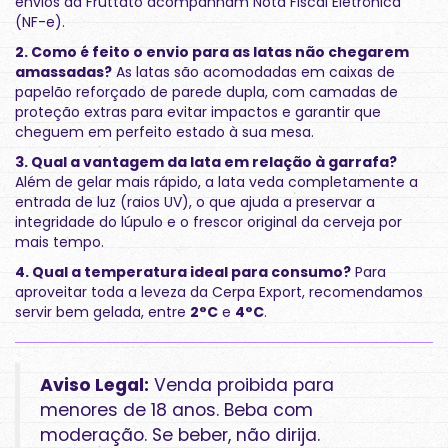
envios da Fruttato acompanham Nota Fiscal Eletrônica
(NF-e).
2. Como é feito o envio para as latas não chegarem
amassadas?
As latas são acomodadas em caixas de
papelão reforçado de parede dupla, com camadas de
proteção extras para evitar impactos e garantir que
cheguem em perfeito estado à sua mesa.
3. Qual a vantagem da lata em relação à garrafa?
Além de gelar mais rápido, a lata veda completamente a
entrada de luz (raios UV), o que ajuda a preservar a
integridade do lúpulo e o frescor original da cerveja por
mais tempo.
4. Qual a temperatura ideal para consumo?
Para
aproveitar toda a leveza da Cerpa Export, recomendamos
servir bem gelada, entre
2°C
e
4°C
.
Aviso Legal:
Venda proibida para
menores de 18 anos. Beba com
moderação. Se beber, não dirija.