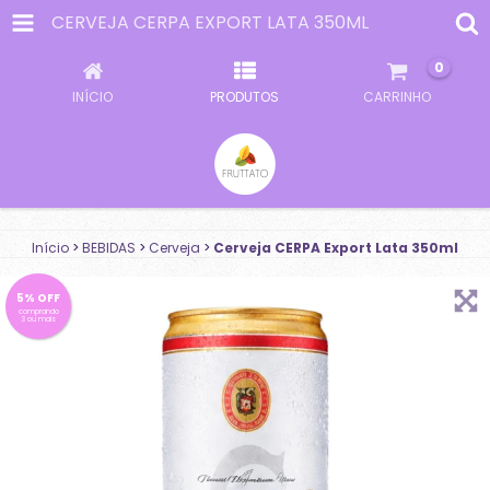
CERVEJA CERPA EXPORT LATA 350ML
0
INÍCIO
PRODUTOS
CARRINHO
Início
>
BEBIDAS
>
Cerveja
>
Cerveja CERPA Export Lata 350ml
5% OFF
comprando
3 ou mais