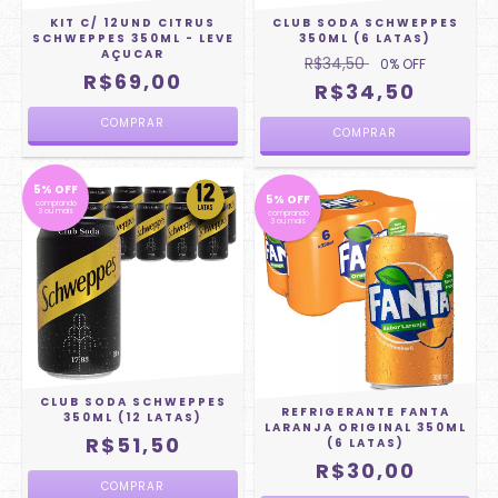
KIT C/ 12UND CITRUS
CLUB SODA SCHWEPPES
SCHWEPPES 350ML - LEVE
350ML (6 LATAS)
AÇUCAR
R$34,50
0
% OFF
R$69,00
R$34,50
5% OFF
5% OFF
comprando
3 ou mais
comprando
3 ou mais
CLUB SODA SCHWEPPES
REFRIGERANTE FANTA
350ML (12 LATAS)
LARANJA ORIGINAL 350ML
R$51,50
(6 LATAS)
R$30,00