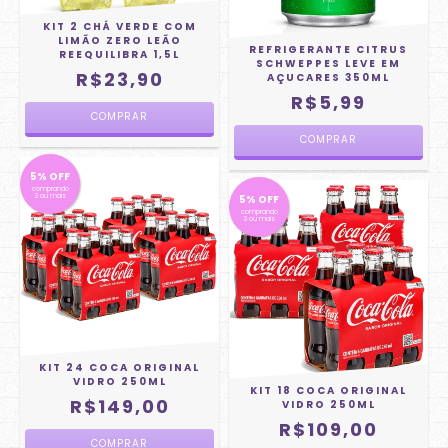
KIT 2 CHÁ VERDE COM
LIMÃO ZERO LEÃO
REFRIGERANTE CITRUS
REEQUILIBRA 1,5L
SCHWEPPES LEVE EM
R$23,90
AÇUCARES 350ML
R$5,99
5% OFF
comprando
3 ou mais
5% OFF
comprando
3 ou mais
KIT 24 COCA ORIGINAL
VIDRO 250ML
KIT 18 COCA ORIGINAL
R$149,00
VIDRO 250ML
R$109,00