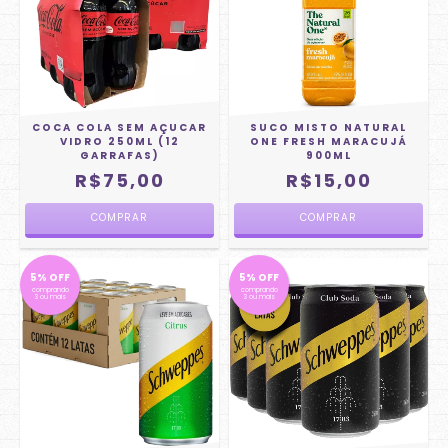
COCA COLA SEM AÇUCAR
SUCO MISTO NATURAL
VIDRO 250ML (12
ONE FRESH MARACUJÁ
GARRAFAS)
900ML
R$75,00
R$15,00
5% OFF
5% OFF
comprando
comprando
3 ou mais
3 ou mais