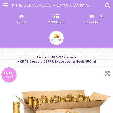
KIT 12 CERVEJA CERPA EXPORT LONG NECK 350ML
0
INÍCIO
PRODUTOS
CARRINHO
Início
>
BEBIDAS
>
Cerveja
>
Kit 12 Cerveja CERPA Export Long Neck 350ml
5% OFF
comprando
3 ou mais