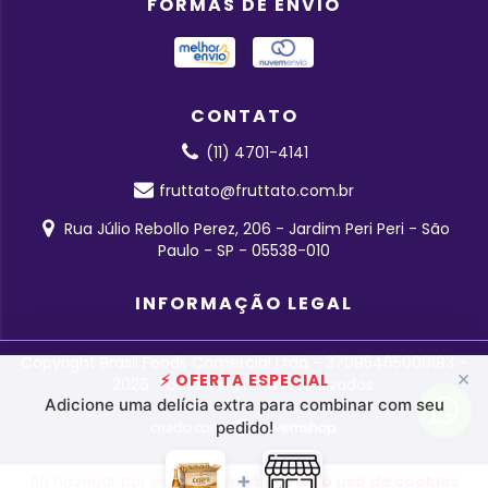
FORMAS DE ENVIO
CONTATO
(11) 4701-4141
fruttato@fruttato.com.br
Rua Júlio Rebollo Perez, 206 - Jardim Peri Peri - São
Paulo - SP - 05538-010
INFORMAÇÃO LEGAL
Copyright Brasil Foods Comercial Ltda - 37095465000183 -
×
⚡ OFERTA ESPECIAL
2026. Todos os direitos reservados.
Adicione uma delícia extra para combinar com seu
pedido!
+
Ao navegar por este site
você aceita o uso de cookies