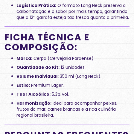
Logística Prática:
O formato Long Neck preserva a
carbonatação e o sabor por mais tempo, garantindo
que a 12ª garrafa esteja tão fresca quanto a primeira.
FICHA TÉCNICA E
COMPOSIÇÃO:
Marca:
Cerpa (Cervejaria Paraense).
Quantidade do Kit:
12 unidades.
Volume Individual:
350 ml (Long Neck).
Estilo:
Premium Lager.
Teor Alcoólico:
5,3% vol.
Harmonização:
Ideal para acompanhar peixes,
frutos do mar, carnes brancas e a rica culinária
regional brasileira.