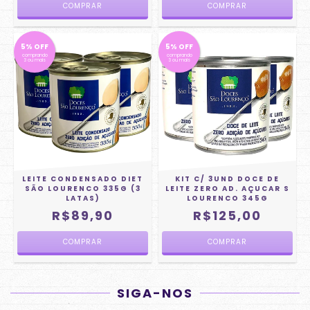
5% OFF
5% OFF
comprando
comprando
3 ou mais
3 ou mais
LEITE CONDENSADO DIET
KIT C/ 3UND DOCE DE
SÃO LOURENCO 335G (3
LEITE ZERO AD. AÇUCAR S
LATAS)
LOURENCO 345G
R$89,90
R$125,00
SIGA-NOS