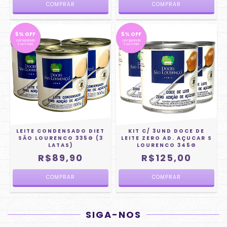
5% OFF
5% OFF
comprando
comprando
3 ou mais
3 ou mais
LEITE CONDENSADO DIET
KIT C/ 3UND DOCE DE
SÃO LOURENCO 335G (3
LEITE ZERO AD. AÇUCAR S
LATAS)
LOURENCO 345G
R$89,90
R$125,00
SIGA-NOS