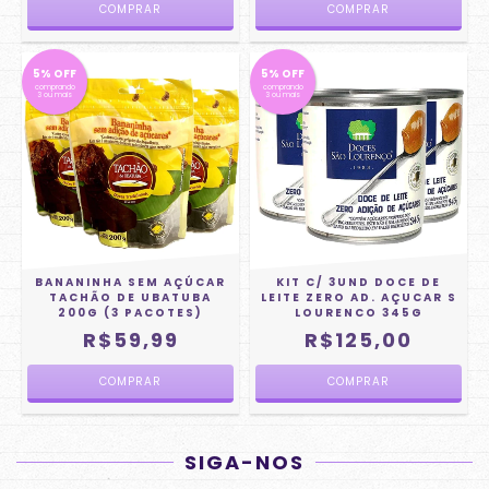
5% OFF
5% OFF
comprando
comprando
3 ou mais
3 ou mais
BANANINHA SEM AÇÚCAR
KIT C/ 3UND DOCE DE
TACHÃO DE UBATUBA
LEITE ZERO AD. AÇUCAR S
200G (3 PACOTES)
LOURENCO 345G
R$59,99
R$125,00
SIGA-NOS