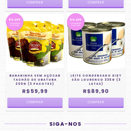
5% OFF
5% OFF
comprando
comprando
3 ou mais
3 ou mais
BANANINHA SEM AÇÚCAR
LEITE CONDENSADO DIET
TACHÃO DE UBATUBA
SÃO LOURENCO 335G (3
200G (3 PACOTES)
LATAS)
R$59,99
R$89,90
SIGA-NOS