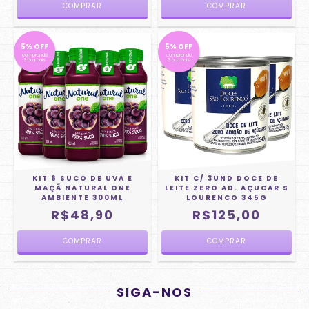
5% OFF
5% OFF
comprando
comprando
3 ou mais
3 ou mais
KIT 6 SUCO DE UVA E
KIT C/ 3UND DOCE DE
MAÇÃ NATURAL ONE
LEITE ZERO AD. AÇUCAR S
AMBIENTE 300ML
LOURENCO 345G
R$48,90
R$125,00
SIGA-NOS