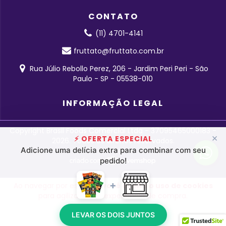
CONTATO
(11) 4701-4141
fruttato@fruttato.com.br
Rua Júlio Rebollo Perez, 206 - Jardim Peri Peri - São
Paulo - SP - 05538-010
INFORMAÇÃO LEGAL
Copyright Brasil Foods Comercial Ltda - 37095465000183 -
×
⚡ OFERTA ESPECIAL
2026. Todos os direitos reservados.
Adicione uma delícia extra para combinar com seu
pedido!
+
Ao navegar por este site
você aceita o uso de cookies
para agilizar a sua experiência de compra.
LEVAR OS DOIS JUNTOS
ENTENDI