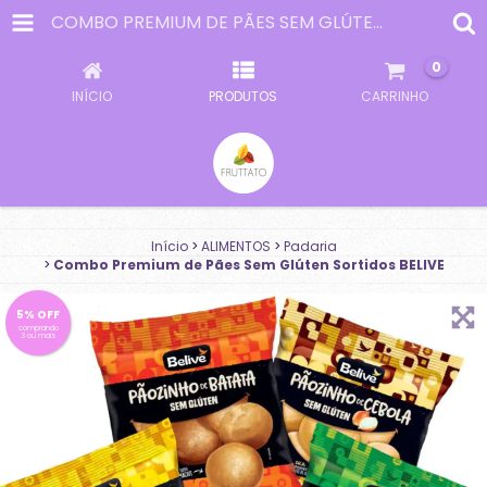
COMBO PREMIUM DE PÃES SEM GLÚTEN SORTIDOS BELIVE
0
INÍCIO
PRODUTOS
CARRINHO
Início
>
ALIMENTOS
>
Padaria
>
Combo Premium de Pães Sem Glúten Sortidos BELIVE
5% OFF
comprando
3 ou mais