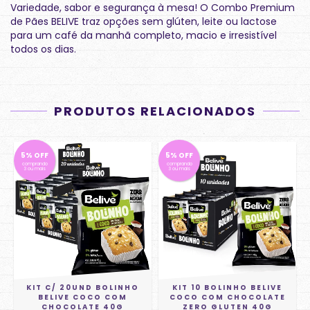
Variedade, sabor e segurança à mesa! O Combo Premium
de Pães BELIVE traz opções sem glúten, leite ou lactose
para um café da manhã completo, macio e irresistível
todos os dias.
PRODUTOS RELACIONADOS
5% OFF
5% OFF
comprando
comprando
3 ou mais
3 ou mais
KIT C/ 20UND BOLINHO
KIT 10 BOLINHO BELIVE
N
BELIVE COCO COM
COCO COM CHOCOLATE
CHOCOLATE 40G
ZERO GLUTEN 40G