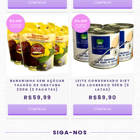
5% OFF
5% OFF
comprando
comprando
3 ou mais
3 ou mais
BANANINHA SEM AÇÚCAR
LEITE CONDENSADO DIET
TACHÃO DE UBATUBA
SÃO LOURENCO 335G (3
200G (3 PACOTES)
LATAS)
R$59,99
R$89,90
SIGA-NOS