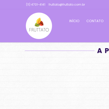
(11) 4701-4141
fruttato@fruttato.com.br
INÍCIO
CONTATO
A 