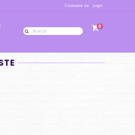
Cadastre-se
Login
E
0
STE